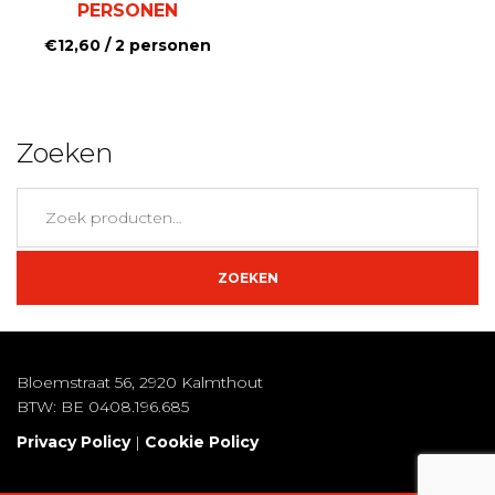
PERSONEN
€
12,60
/ 2 personen
Zoeken
Zoeken
naar:
ZOEKEN
Bloemstraat 56, 2920 Kalmthout
BTW: BE 0408.196.685
Privacy Policy
|
Cookie Policy