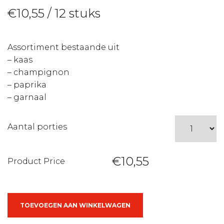
€
10,55
/ 12 stuks
Assortiment bestaande uit
– kaas
– champignon
– paprika
– garnaal
Aantal porties
€10,55
Product Price
Assortiment
TOEVOEGEN AAN WINKELWAGEN
bladerdeeghapjes
aantal