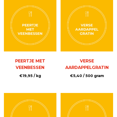
PEERTJE MET
VERSE
VEENBESSEN
AARDAPPELGRATIN
€
19,95
/ kg
€
5,40
/ 500 gram