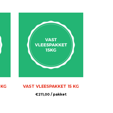
 KG
VAST VLEESPAKKET 15 KG
€
211,00
/ pakket