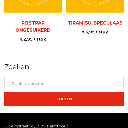
RIJSTPAP
TIRAMISU_SPECULAAS
ONGESUIKERD
€
3,95
/ stuk
€
2,95
/ stuk
Zoeken
Zoeken
naar:
ZOEKEN
Bloemstraat 56, 2920 Kalmthout