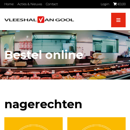
Skip
Home
Acties & Nieuws
Contact
Login
€
0,00
to
content
Bestel online
nagerechten