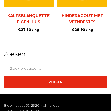
KALFSBLANQUETTE
HINDERAGOUT MET
EIGEN HUIS
VEENBESJES
€
27,90
/ kg
€
28,90
/ kg
Zoeken
Zoeken
naar:
ZOEKEN
Bloemstraat 56, 2920 Kalmthout
BTW: BE 0408.196.685