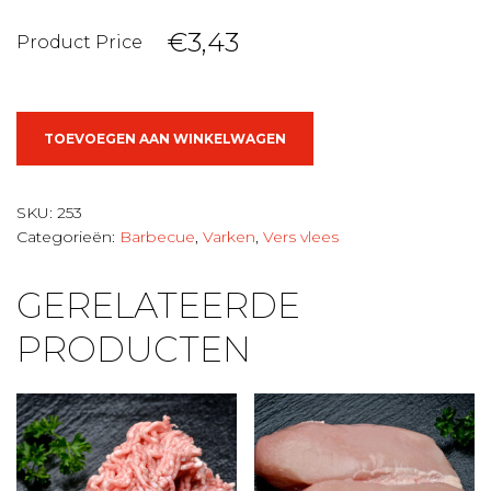
€3,43
Product Price
Ardeense
TOEVOEGEN AAN WINKELWAGEN
steak
aantal
SKU:
253
Categorieën:
Barbecue
,
Varken
,
Vers vlees
GERELATEERDE
PRODUCTEN