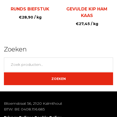
RUNDS BIEFSTUK
GEVULDE KIP HAM
KAAS
€
28,90
/ kg
€
27,45
/ kg
Zoeken
Zoeken
naar:
ZOEKEN
Bloemstraat 56, 2920 Kalmthout
BTW: BE 0408.196.685