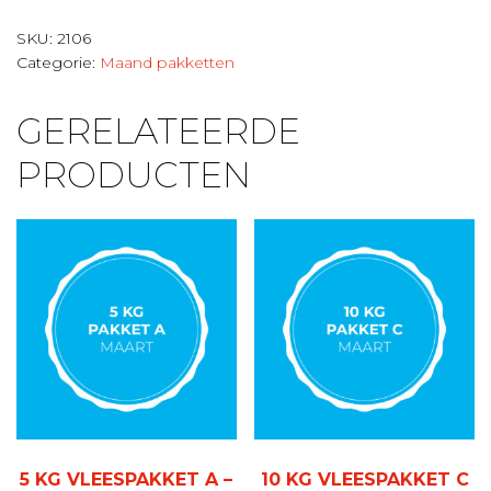
vleespakket
B
SKU:
2106
-
Categorie:
Maand pakketten
februari
aantal
GERELATEERDE
PRODUCTEN
5 KG VLEESPAKKET A –
10 KG VLEESPAKKET C