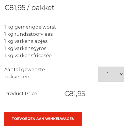
€
81,95
/ pakket
1 kg gemengde worst
1 kg rundsstoofvlees
1 kg varkenslapjes
1 kg varkensgyros
1 kg varkensfricasée
Aantal gewenste
pakketten
€81,95
Product Price
5
TOEVOEGEN AAN WINKELWAGEN
kg