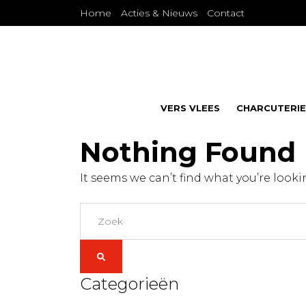
Skip
Home
Acties & Nieuws
Contact
to
content
VERS VLEES
CHARCUTERIE
Nothing Found
It seems we can’t find what you’re look
Categorieën