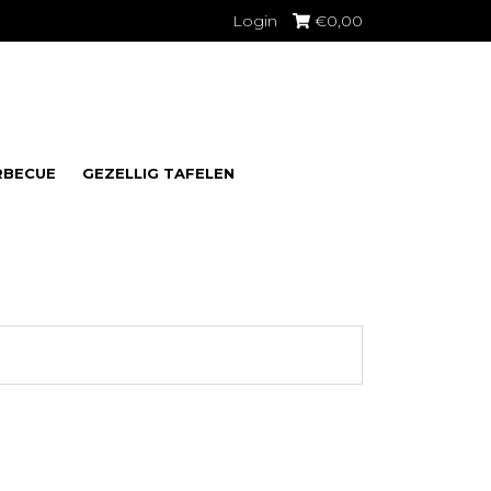
Login
€
0,00
RBECUE
GEZELLIG TAFELEN