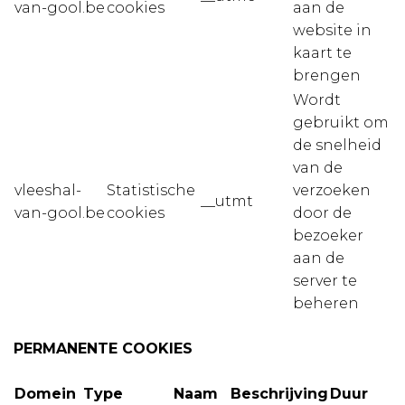
van-gool.be
cookies
aan de
website in
kaart te
brengen
Wordt
gebruikt om
de snelheid
van de
vleeshal-
Statistische
verzoeken
__utmt
van-gool.be
cookies
door de
bezoeker
aan de
server te
beheren
PERMANENTE COOKIES
Domein
Type
Naam
Beschrijving
Duur