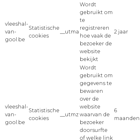
Wordt
gebruikt om
te
vleeshal-
Statistische
registreren
van-
__utma
2 jaar
cookies
hoe vaak de
gool.be
bezoeker de
website
bekijkt
Wordt
gebruikt om
gegevens te
bewaren
over de
vleeshal-
website
Statistische
6
van-
__utmz
waarvan de
cookies
maanden
gool.be
bezoeker
doorsurfte
of welke link