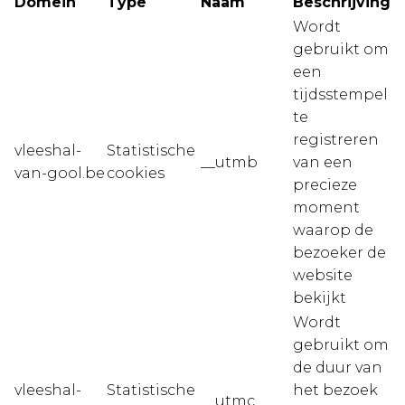
Domein
Type
Naam
Beschrijving
Wordt
gebruikt om
een
tijdsstempel
te
registreren
vleeshal-
Statistische
__utmb
van een
van-gool.be
cookies
precieze
moment
waarop de
bezoeker de
website
bekijkt
Wordt
gebruikt om
de duur van
vleeshal-
Statistische
het bezoek
__utmc