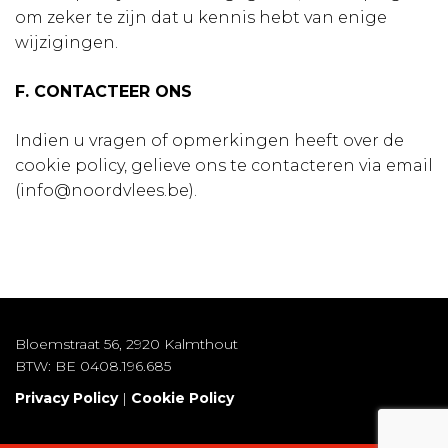
om zeker te zijn dat u kennis hebt van enige
wijzigingen.
F. CONTACTEER ONS
Indien u vragen of opmerkingen heeft over de
cookie policy, gelieve ons te contacteren via email
(info@noordvlees.be).
Bloemstraat 56, 2920 Kalmthout
BTW: BE 0408.196.685
Privacy Policy
|
Cookie Policy