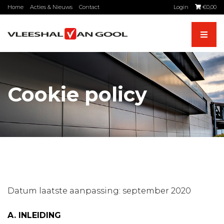
Skip
Home
Acties & Nieuws
Contact
Login
€
0,00
to
content
Cookie policy
Datum laatste aanpassing: september 2020
A. INLEIDING