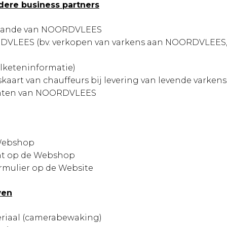
ndere business partners
gaande van NOORDVLEES
LEES (bv. verkopen van varkens aan NOORDVLEES, a
lketeninformatie)
skaart van chauffeurs bij levering van levende varkens
enten van NOORDVLEES
 Webshop
nt op de Webshop
ormulier op de Website
wen
riaal (camerabewaking)