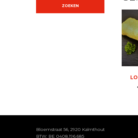
ZOEKEN
LO
Bloemstraat 56, 2920 Kalmthout
BTW: BE 0408.196.685