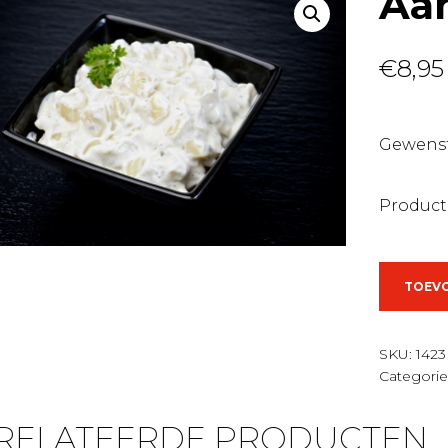
Aa
€
8,95
Gewenst
Product
Aardapp
TOEV
aantal
SKU:
1423
Categori
RELATEERDE PRODUCTEN