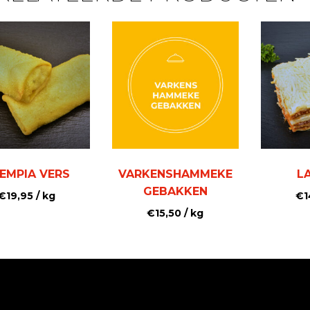
EMPIA VERS
VARKENSHAMMEKE
L
GEBAKKEN
€
19,95
/ kg
€
1
€
15,50
/ kg