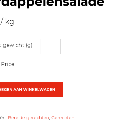
rdappelensalade
/ kg
 gewicht (g)
 Price
elensalade
OEGEN AAN WINKELWAGEN
eën:
Bereide gerechten
,
Gerechten