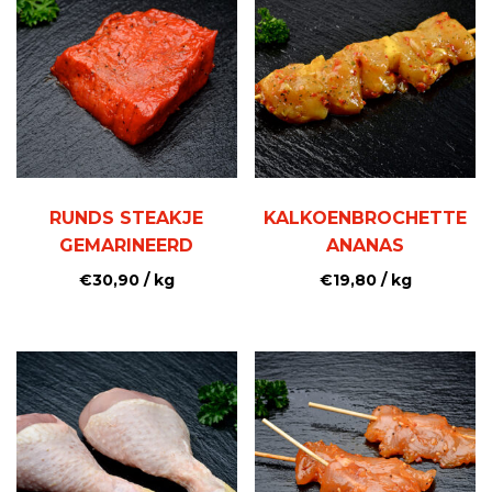
RUNDS STEAKJE
KALKOENBROCHETTE
GEMARINEERD
ANANAS
€
30,90
/ kg
€
19,80
/ kg