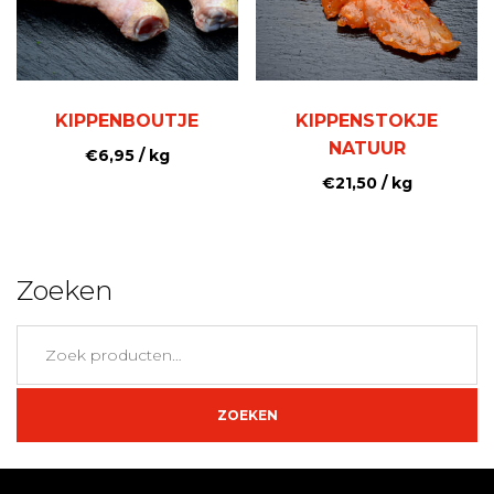
KIPPENBOUTJE
KIPPENSTOKJE
NATUUR
€
6,95
/ kg
€
21,50
/ kg
Zoeken
Zoeken
naar:
ZOEKEN