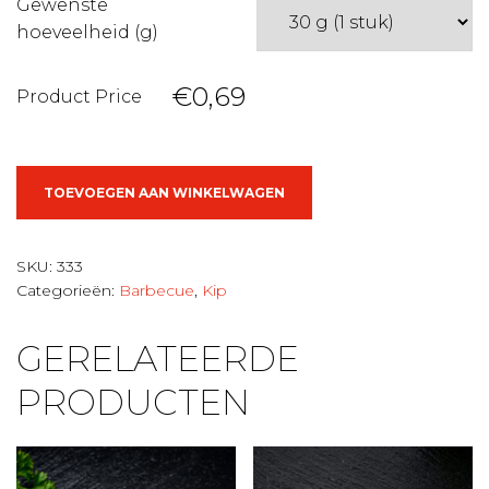
Gewenste
hoeveelheid (g)
€0,69
Product Price
Gemarineerd
TOEVOEGEN AAN WINKELWAGEN
kippestokje
aantal
SKU:
333
Categorieën:
Barbecue
,
Kip
GERELATEERDE
PRODUCTEN