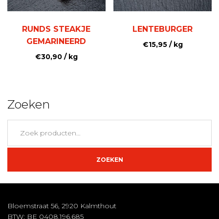
RUNDS STEAKJE
LENTEBURGER
GEMARINEERD
€
15,95
/ kg
€
30,90
/ kg
Zoeken
Zoeken
naar:
ZOEKEN
Bloemstraat 56, 2920 Kalmthout
BTW: BE 0408.196.685