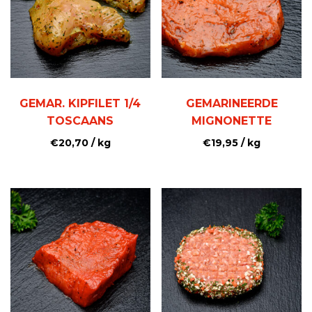
GEMAR. KIPFILET 1/4
GEMARINEERDE
TOSCAANS
MIGNONETTE
€
20,70
/ kg
€
19,95
/ kg