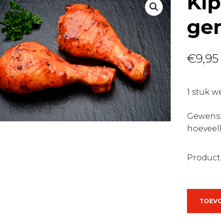
Kip
ge
€
9,95
1 stuk 
Gewens
hoeveel
Product
Kippenb
TOEV
vers
gemari