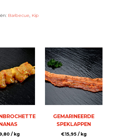
eën:
Barbecue
,
Kip
NBROCHETTE
GEMARINEERDE
NANAS
SPEKLAPPEN
9,80
/ kg
€
15,95
/ kg