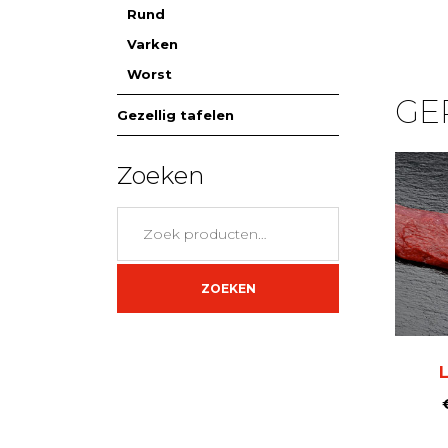
Rund
Varken
Worst
GE
Gezellig tafelen
Zoeken
Zoeken
naar:
ZOEKEN