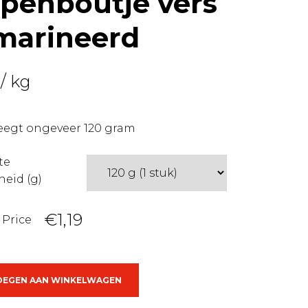
penboutje vers
marineerd
/ kg
weegt ongeveer 120 gram
te
heid (g)
€1,19
 Price
outje
OEGEN AAN WINKELWAGEN
neerd