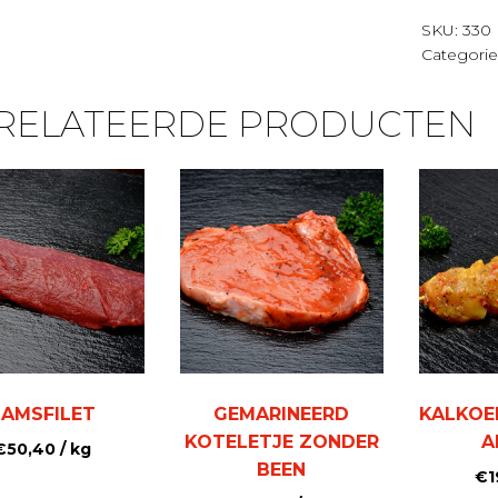
aantal
SKU:
330
Categori
RELATEERDE PRODUCTEN
LAMSFILET
GEMARINEERD
KALKOE
KOTELETJE ZONDER
A
€
50,40
/ kg
BEEN
€
1