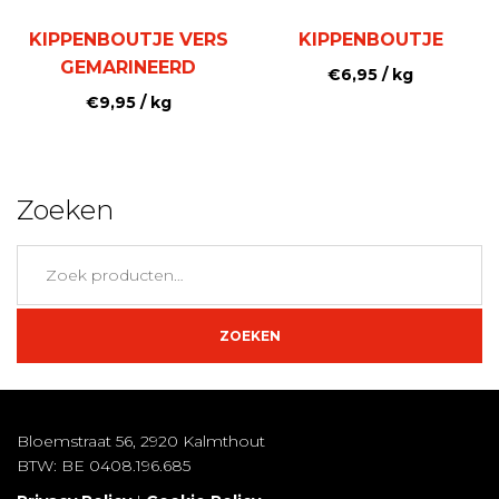
KIPPENBOUTJE VERS
KIPPENBOUTJE
GEMARINEERD
€
6,95
/ kg
€
9,95
/ kg
Zoeken
Zoeken
naar:
ZOEKEN
Bloemstraat 56, 2920 Kalmthout
BTW: BE 0408.196.685