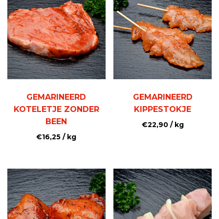
GEMARINEERD
GEMARINEERD
KOTELETJE ZONDER
KIPPESTOKJE
BEEN
€
22,90
/ kg
€
16,25
/ kg