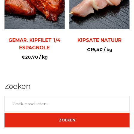
GEMAR. KIPFILET 1/4
KIPSATE NATUUR
ESPAGNOLE
€
19,40
/ kg
€
20,70
/ kg
Zoeken
Zoeken
naar:
ZOEKEN