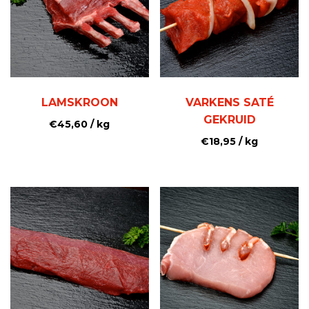
LAMSKROON
VARKENS SATÉ
GEKRUID
€
45,60
/ kg
€
18,95
/ kg