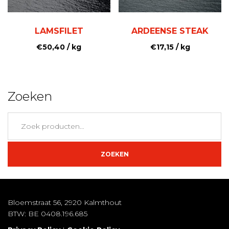
LAMSFILET
ARDEENSE STEAK
€
50,40
/ kg
€
17,15
/ kg
Zoeken
Zoeken
naar:
ZOEKEN
Bloemstraat 56, 2920 Kalmthout
BTW: BE 0408.196.685