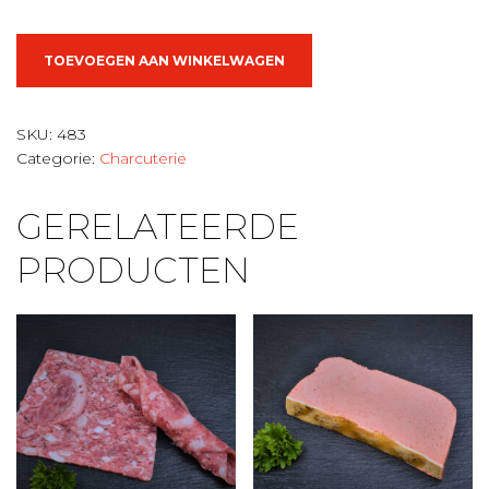
Kalfsworst
TOEVOEGEN AAN WINKELWAGEN
aantal
SKU:
483
Categorie:
Charcuterie
GERELATEERDE
PRODUCTEN