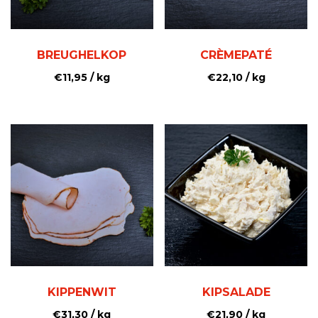
BREUGHELKOP
CRÈMEPATÉ
€
11,95
/ kg
€
22,10
/ kg
KIPPENWIT
KIPSALADE
€
31,30
/ kg
€
21,90
/ kg