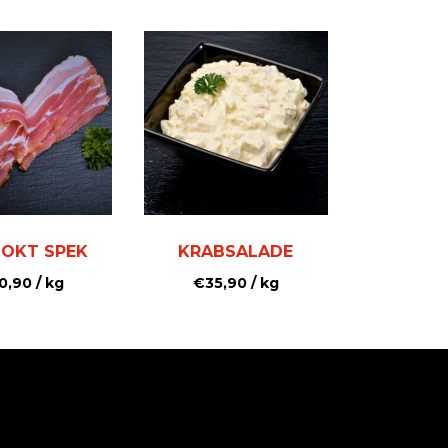
OKT SPEK
KRABSALADE
0,90
/ kg
€
35,90
/ kg