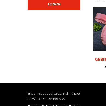
ZOEKEN
GEBR
Bloemstraat 56, 2920 Kalmthout
BTW: BE 0408.196.685