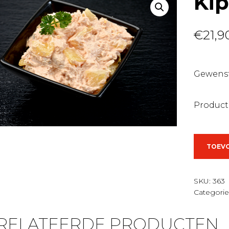
Kip
€
21,9
Gewenst
Product
Kip
TOEV
hawai
aantal
SKU:
363
Categorie
RELATEERDE PRODUCTEN