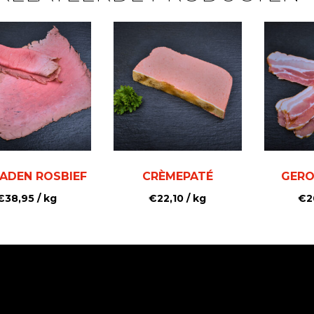
ADEN ROSBIEF
CRÈMEPATÉ
GERO
€
38,95
/ kg
€
22,10
/ kg
€
2