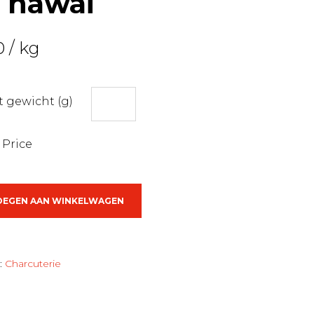
 hawai
0
/ kg
 gewicht (g)
 Price
OEGEN AAN WINKELWAGEN
:
Charcuterie