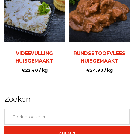
VIDEEVULLING
RUNDSSTOOFVLEES
HUISGEMAAKT
HUISGEMAAKT
€
22,40
/ kg
€
24,90
/ kg
Zoeken
Zoeken
naar:
ZOEKEN