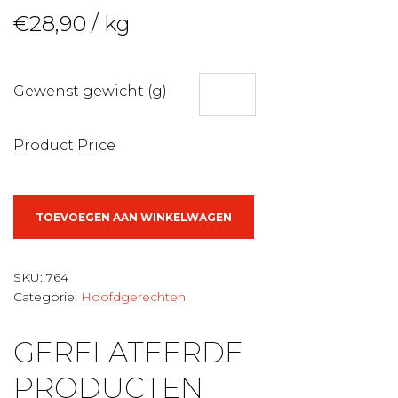
€
28,90
/ kg
Gewenst gewicht (g)
Product Price
Hinderagout
TOEVOEGEN AAN WINKELWAGEN
met
veenbesjes
aantal
SKU:
764
Categorie:
Hoofdgerechten
GERELATEERDE
PRODUCTEN