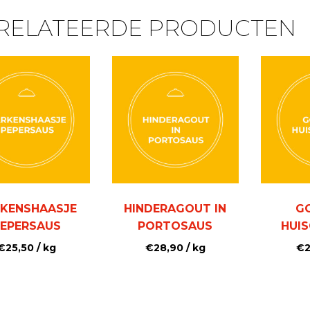
RELATEERDE PRODUCTEN
KENSHAASJE
HINDERAGOUT IN
G
EPERSAUS
PORTOSAUS
HUI
€
25,50
/ kg
€
28,90
/ kg
€
2