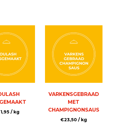
OULASH
VARKENSGEBRAAD
SGEMAAKT
MET
CHAMPIGNONSAUS
1,95
/ kg
€
23,50
/ kg