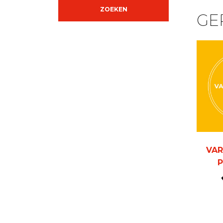
ZOEKEN
GE
VAR
P