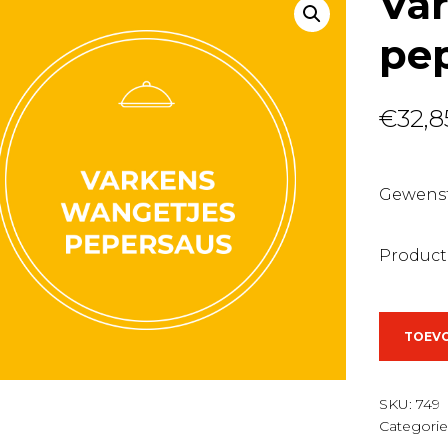
Va
pe
€
32,8
Gewenst
Product
Varkens
TOEV
pepersa
aantal
SKU:
749
Categorie