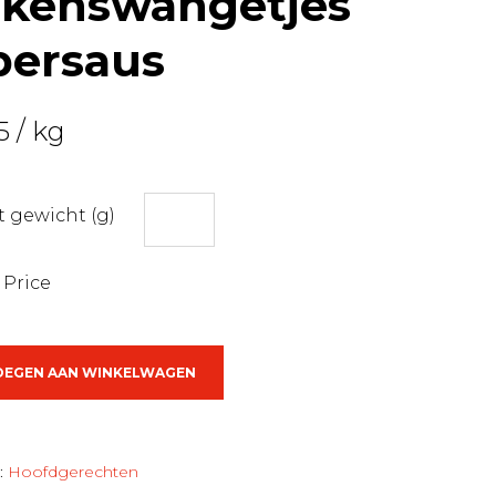
rkenswangetjes
persaus
5
/ kg
 gewicht (g)
 Price
wangetjes
OEGEN AAN WINKELWAGEN
us
:
Hoofdgerechten