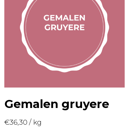
Gemalen gruyere
€
36,30
/ kg