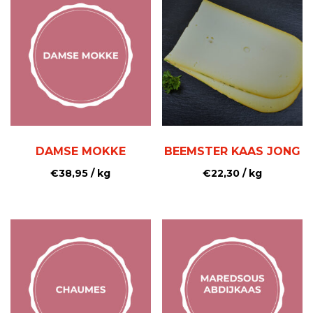
DAMSE MOKKE
BEEMSTER KAAS JONG
€
38,95
/ kg
€
22,30
/ kg