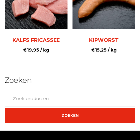
KALFS FRICASSEE
KIPWORST
€
19,95
/ kg
€
15,25
/ kg
Zoeken
Zoeken
naar:
ZOEKEN