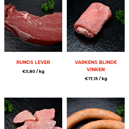
RUNDS LEVER
VARKENS BLINDE
VINKEN
€
5,80
/ kg
€
17,15
/ kg