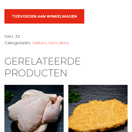
Buikspek
TOEVOEGEN AAN WINKELWAGEN
gesneden
aantal
SKU:
32
Categorieën:
Varken
,
Vers vlees
GERELATEERDE
PRODUCTEN