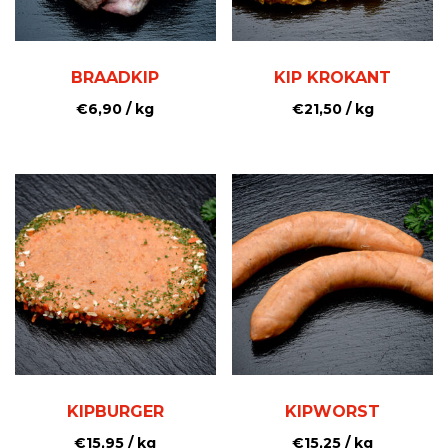
BRAADKIP
KIP KROKANT
€
6,90
/ kg
€
21,50
/ kg
KIPBURGER
KIPWORST
€
15,95
/ kg
€
15,25
/ kg