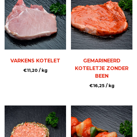
VARKENS KOTELET
GEMARINEERD
KOTELETJE ZONDER
€
11,20
/ kg
BEEN
€
16,25
/ kg