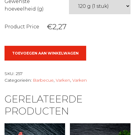
Gewenste
hoeveelheid (g)
€2,27
Product Price
Varkens
TOEVOEGEN AAN WINKELWAGEN
saté
gekruid
aantal
SKU:
257
Categorieën:
Barbecue
,
Varken
,
Varken
GERELATEERDE
PRODUCTEN