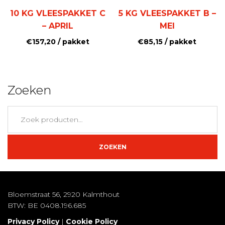
10 KG VLEESPAKKET C
5 KG VLEESPAKKET B –
– APRIL
MEI
€
157,20
/ pakket
€
85,15
/ pakket
Zoeken
Zoeken
naar:
ZOEKEN
Bloemstraat 56, 2920 Kalmthout
BTW: BE 0408.196.685
Privacy Policy
|
Cookie Policy