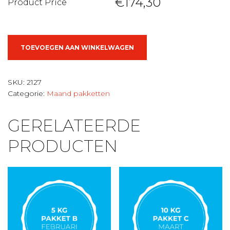
€174,30
Product Price
10
TOEVOEGEN AAN WINKELWAGEN
kg
vleespakket
C
SKU:
2127
-
Categorie:
Maand pakketten
juli
aantal
GERELATEERDE
PRODUCTEN