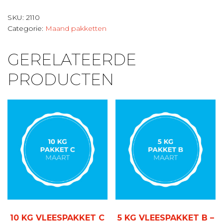
vleespakket
B
SKU:
2110
-
Categorie:
Maand pakketten
april
aantal
GERELATEERDE
PRODUCTEN
10 KG VLEESPAKKET C
5 KG VLEESPAKKET B –