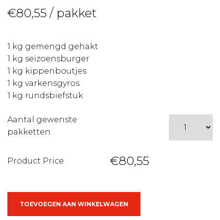
€
80,55
/ pakket
1 kg gemengd gehakt
1 kg seizoensburger
1 kg kippenboutjes
1 kg varkensgyros
1 kg rundsbiefstuk
Aantal gewenste
pakketten
€80,55
Product Price
5
TOEVOEGEN AAN WINKELWAGEN
kg