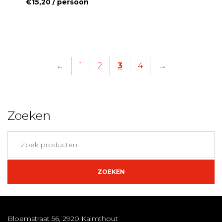
€
15,20
/ persoon
←
1
2
3
4
→
Zoeken
Zoeken
naar:
ZOEKEN
Bloemstraat 56, 2920 Kalmthout