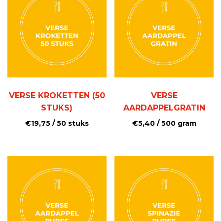
VERSE KROKETTEN (50
VERSE
STUKS)
AARDAPPELGRATIN
€
19,75
/ 50 stuks
€
5,40
/ 500 gram