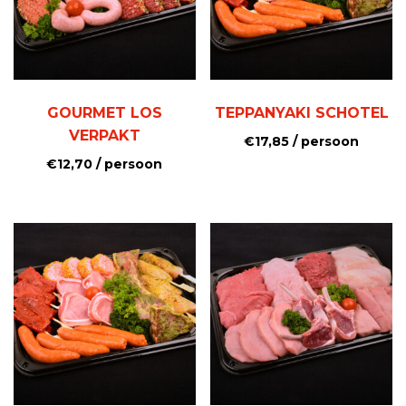
GOURMET LOS
TEPPANYAKI SCHOTEL
VERPAKT
€
17,85
/ persoon
€
12,70
/ persoon