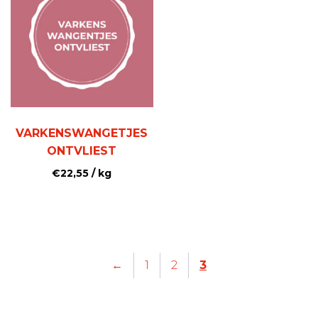
VARKENSWANGETJES
ONTVLIEST
€
22,55
/ kg
←
1
2
3