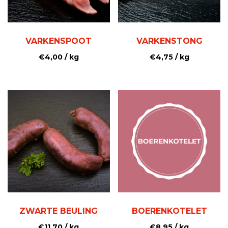
VARKENSPOOT
VARKENSTONG
€
4,00
/ kg
€
4,75
/ kg
ZWARTE BEULING
BOERENKOTELET
€
11,70
/ kg
€
8,95
/ kg