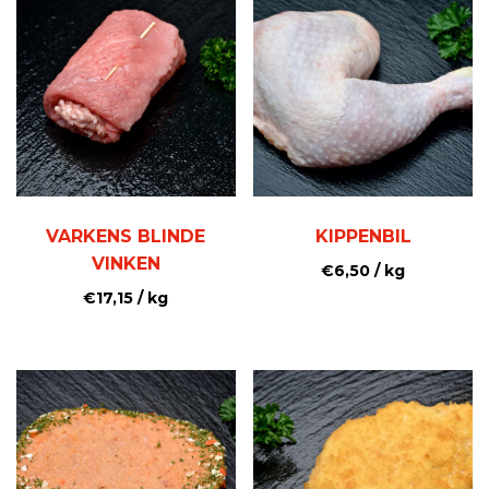
VARKENS BLINDE
KIPPENBIL
VINKEN
€
6,50
/ kg
€
17,15
/ kg