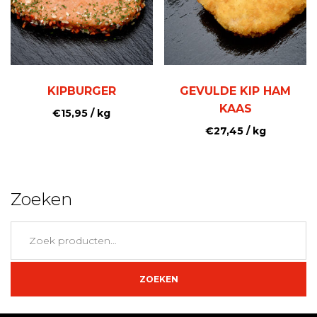
KIPBURGER
GEVULDE KIP HAM
KAAS
€
15,95
/ kg
€
27,45
/ kg
Zoeken
Zoeken
naar:
ZOEKEN