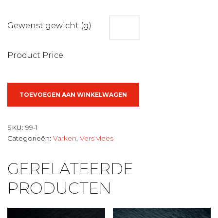
Gewenst gewicht (g)
Product Price
Buffalo
TOEVOEGEN AAN WINKELWAGEN
spek
aantal
SKU:
99-1
Categorieën:
Varken
,
Vers vlees
GERELATEERDE
PRODUCTEN