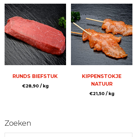
RUNDS BIEFSTUK
KIPPENSTOKJE
NATUUR
€
28,90
/ kg
€
21,50
/ kg
Zoeken
Zoeken