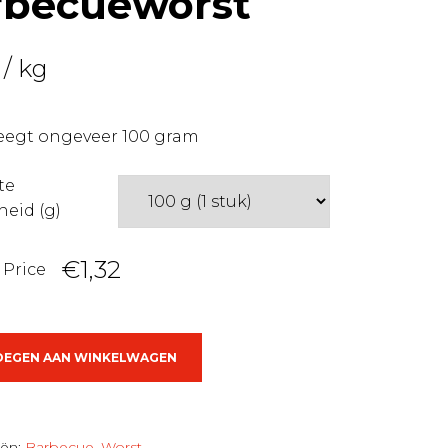
rbecueworst
/ kg
weegt ongeveer 100 gram
te
heid (g)
€1,32
 Price
eworst
OEGEN AAN WINKELWAGEN
eën:
Barbecue
,
Worst