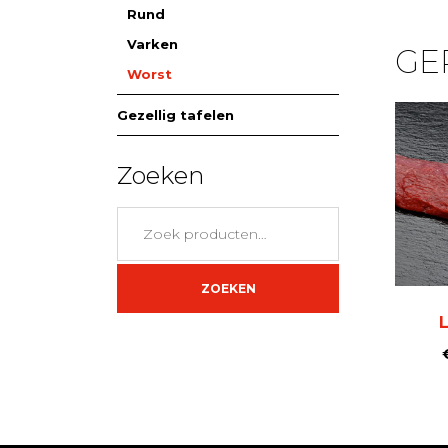
Rund
Varken
GE
Worst
Gezellig tafelen
Zoeken
Zoeken
naar:
ZOEKEN