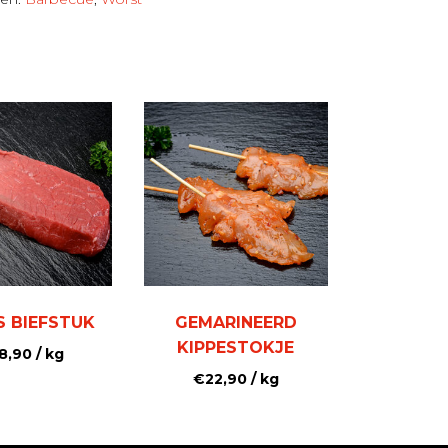
 BIEFSTUK
GEMARINEERD
KIPPESTOKJE
8,90
/ kg
€
22,90
/ kg