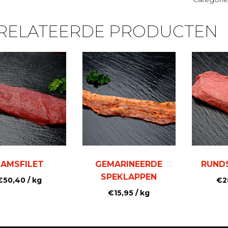
RELATEERDE PRODUCTEN
LAMSFILET
GEMARINEERDE
RUNDS
SPEKLAPPEN
€
50,40
/ kg
€
2
€
15,95
/ kg