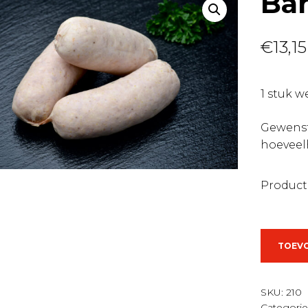
Ba
€
13,15
1 stuk 
Gewens
hoeveel
Product
Barbecu
TOEV
aantal
SKU:
210
Categori