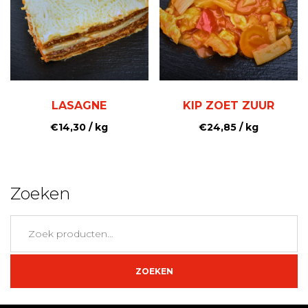
LASAGNE
KIP ZOET ZUUR
€
14,30
/ kg
€
24,85
/ kg
Zoeken
Zoeken
naar:
ZOEKEN