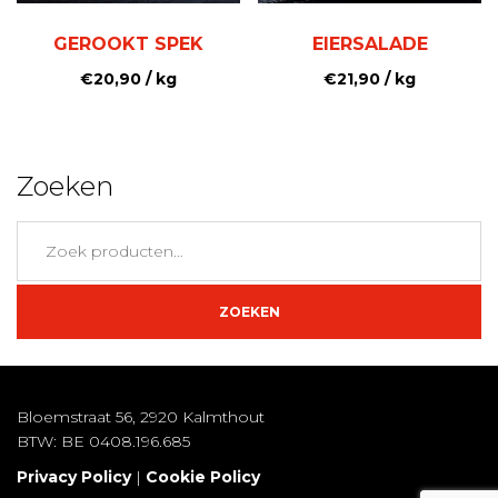
GEROOKT SPEK
EIERSALADE
€
20,90
/ kg
€
21,90
/ kg
Zoeken
Zoeken
naar:
ZOEKEN
Bloemstraat 56, 2920 Kalmthout
BTW: BE 0408.196.685
Privacy Policy
|
Cookie Policy