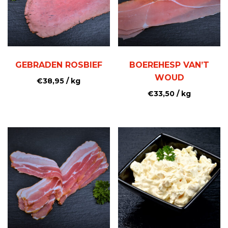
GEBRADEN ROSBIEF
BOEREHESP VAN’T
WOUD
€
38,95
/ kg
€
33,50
/ kg