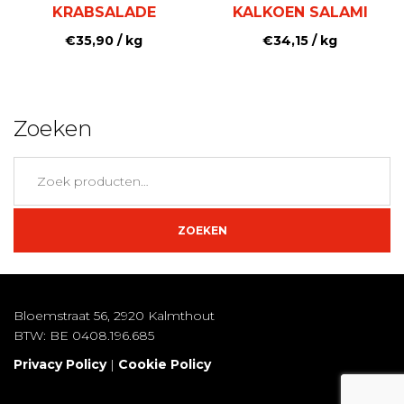
KRABSALADE
KALKOEN SALAMI
€
35,90
/ kg
€
34,15
/ kg
Zoeken
Zoeken
naar:
ZOEKEN
Bloemstraat 56, 2920 Kalmthout
BTW: BE 0408.196.685
Privacy Policy
|
Cookie Policy