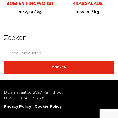
BOEREN RINGWORST
KRABSALADE
€
32,20
/ kg
€
35,90
/ kg
Zoeken
Zoeken
naar:
ZOEKEN
Bloemstraat 56, 2920 Kalmthout
BTW: BE 0408.196.685
Privacy Policy
|
Cookie Policy