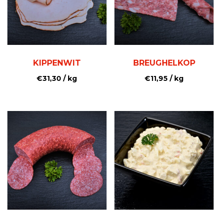
KIPPENWIT
BREUGHELKOP
€
31,30
/ kg
€
11,95
/ kg