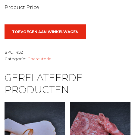
Product Price
Gerookt
TOEVOEGEN AAN WINKELWAGEN
paardenvlees
aantal
SKU:
452
Categorie:
Charcuterie
GERELATEERDE
PRODUCTEN