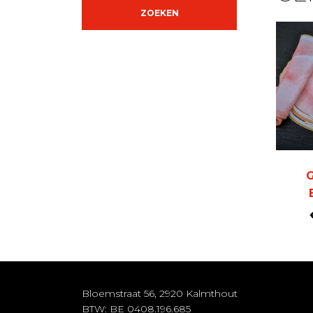
ZOEKEN
Bloemstraat 56, 2920 Kalmthout
BTW: BE 0408.196.685