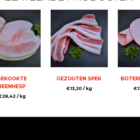
GEKOOKTE
GEZOUTEN SPEK
BOTE
BEENHESP
€
13,20
/ kg
€
1
€
28,42
/ kg