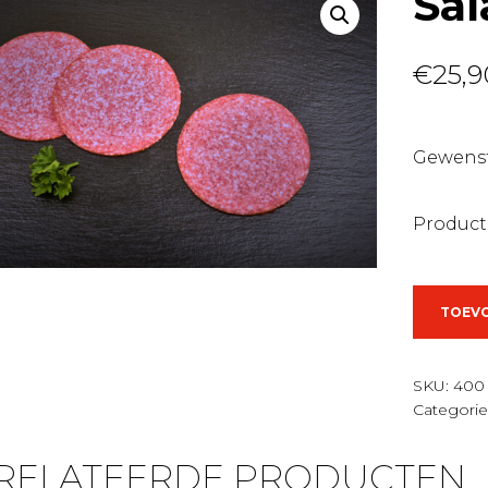
Sal
€
25,9
Gewenst
Product
Salami
TOEV
zonder
look
aantal
SKU:
400
Categorie
RELATEERDE PRODUCTEN