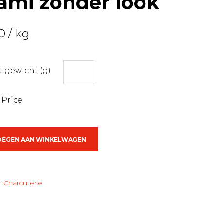
ami zonder look
0
/ kg
 gewicht (g)
 Price
OEGEN AAN WINKELWAGEN
:
Charcuterie