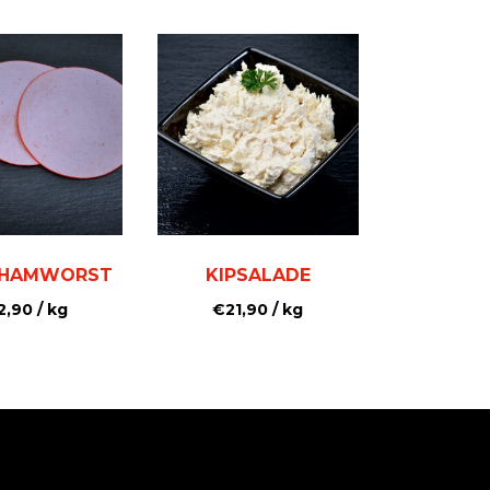
RHAMWORST
KIPSALADE
2,90
/ kg
€
21,90
/ kg