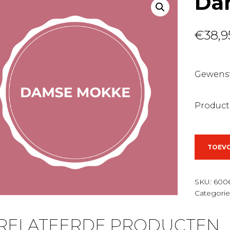
Da
€
38,9
Gewenst
Product
Damse
TOEV
mokke
aantal
SKU:
600
Categorie
RELATEERDE PRODUCTEN