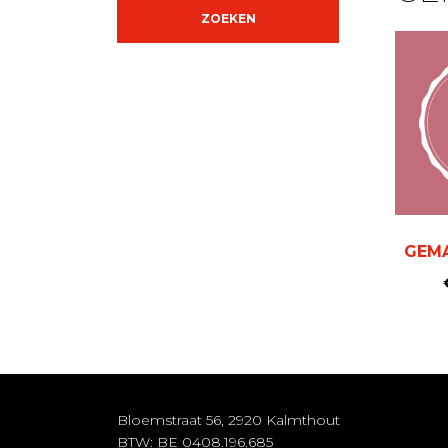
ZOEKEN
GEMA
Bloemstraat 56, 2920 Kalmthout
BTW: BE 0408.196.685