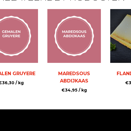
LEN GRUYERE
MAREDSOUS
FLAN
ABDIJKAAS
€
36,30
/ kg
€
3
€
34,95
/ kg