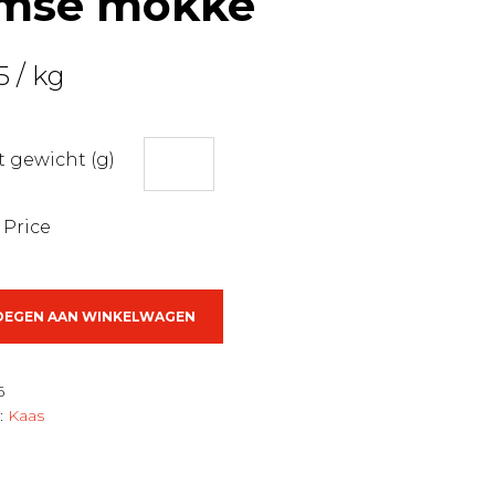
mse mokke
5
/ kg
 gewicht (g)
 Price
OEGEN AAN WINKELWAGEN
6
:
Kaas