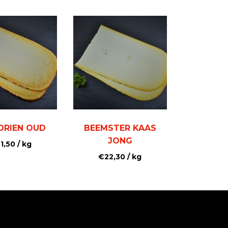
DRIEN OUD
BEEMSTER KAAS
JONG
1,50
/ kg
€
22,30
/ kg