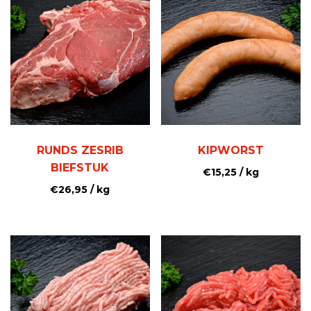
RUNDS ZESRIB
KIPWORST
BIEFSTUK
€
15,25
/ kg
€
26,95
/ kg