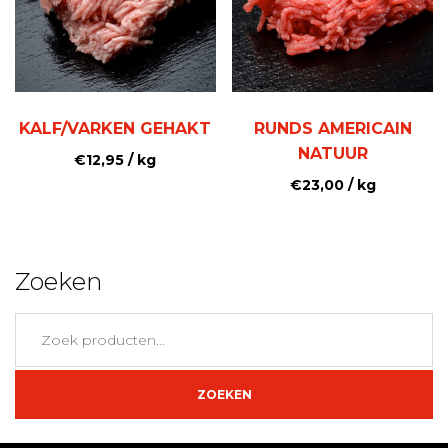
KALF/VARKEN GEHAKT
RUNDS AMERICAIN
NATUUR
€
12,95
/ kg
€
23,00
/ kg
Zoeken
Zoeken
naar:
ZOEKEN