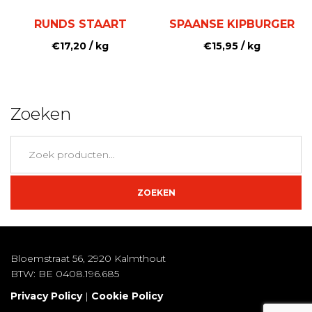
RUNDS STAART
SPAANSE KIPBURGER
€
17,20
/ kg
€
15,95
/ kg
Zoeken
Zoeken
naar:
ZOEKEN
Bloemstraat 56, 2920 Kalmthout
BTW: BE 0408.196.685
Privacy Policy
|
Cookie Policy