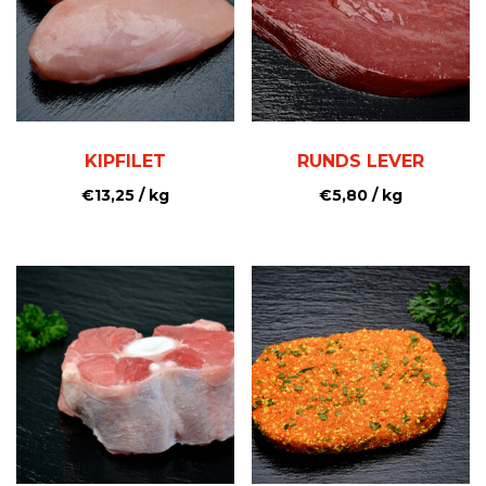
KIPFILET
RUNDS LEVER
€
13,25
/ kg
€
5,80
/ kg